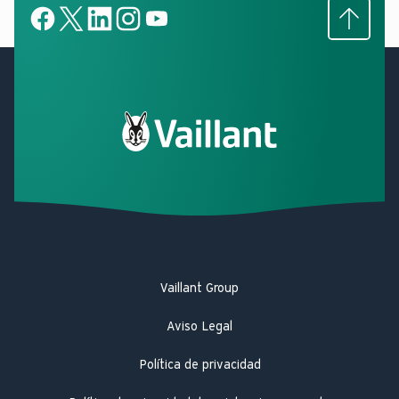
Subir
Facebook
X
LinkedIn
LinkedIn
YouTube
Vaillant Group
Aviso Legal
Política de privacidad